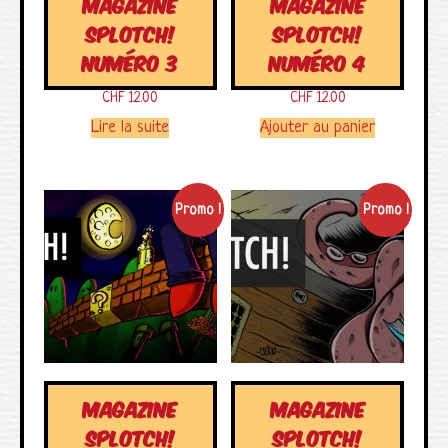
MAGAZINE
MAGAZINE
SPLOTCH!
SPLOTCH!
NUMÉRO 3
NUMÉRO 4
CHF
12.00
CHF
12.00
Lire la suite
Ajouter au panier
Promo !
Promo !
MAGAZINE
MAGAZINE
SPLOTCH!
SPLOTCH!