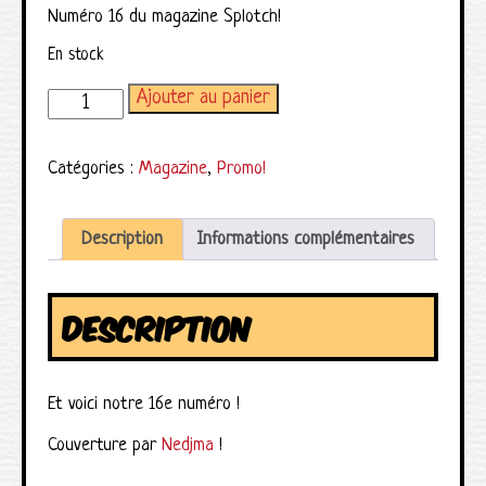
Numéro 16 du magazine Splotch!
En stock
Ajouter au panier
quantité de Magazine Splotch! numéro 16
Catégories :
Magazine
,
Promo!
Description
Informations complémentaires
DESCRIPTION
Et voici notre 16e numéro !
Couverture par
Nedjma
!