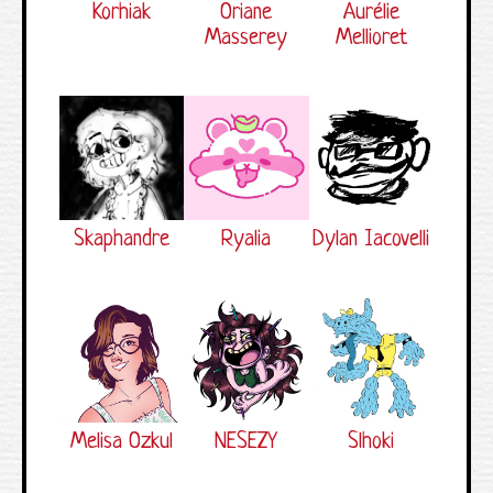
Korhiak
Oriane
Aurélie
Masserey
Mellioret
Skaphandre
Ryalia
Dylan Iacovelli
Melisa Ozkul
NESEZY
Slhoki