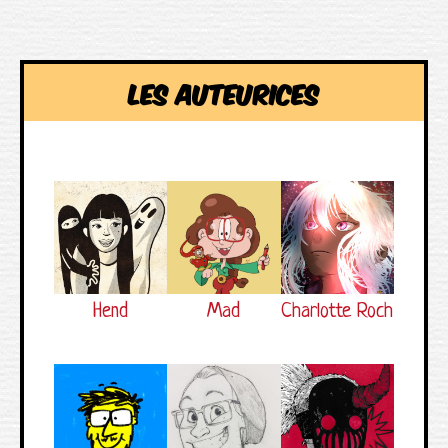
Les auteurices
Hend
Mad
Charlotte Roch