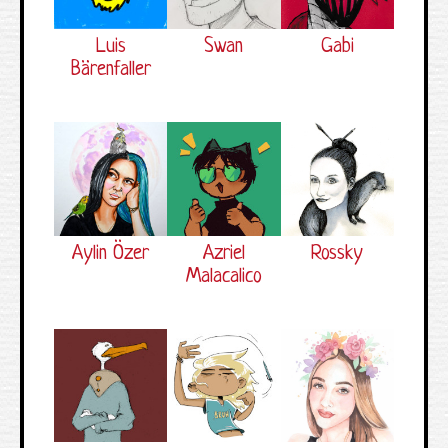
Luis
Swan
Gabi
Bärenfaller
Aylin Özer
Azriel
Rossky
Malacalico