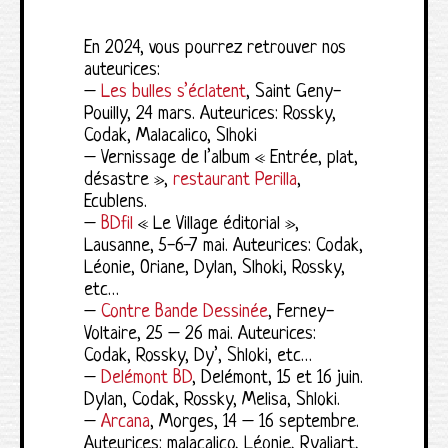
En 2024, vous pourrez retrouver nos
auteurices:
–
Les bulles s’éclatent
, Saint Geny-
Pouilly, 24 mars. Auteurices: Rossky,
Codak, Malacalico, Slhoki
– Vernissage de l’album « Entrée, plat,
désastre »,
restaurant Perilla
,
Ecublens.
–
BD
fil
« Le Village éditorial »,
Lausanne, 5-6-7 mai. Auteurices: Codak,
Léonie, Oriane, Dylan, Slhoki, Rossky,
etc…
–
Contre Bande Dessinée
, Ferney-
Voltaire, 25 – 26 mai. Auteurices:
Codak, Rossky, Dy’, Shloki, etc…
–
Delémont BD
, Delémont, 15 et 16 juin.
Dylan, Codak, Rossky, Melisa, Shloki.
–
Arcana
, Morges, 14 – 16 septembre.
Auteurices: malacalico, Léonie, Ryaliart,