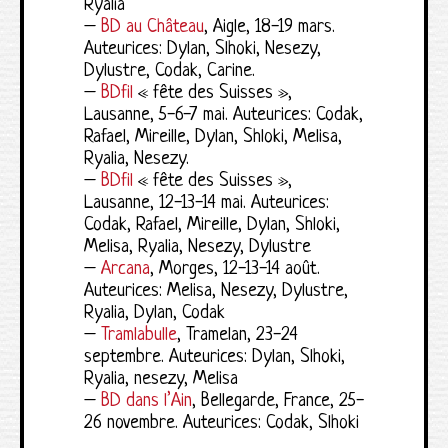
Ryalia
–
BD au Château
, Aigle, 18-19 mars.
Auteurices: Dylan, Slhoki, Nesezy,
Dylustre, Codak, Carine.
–
BDfil
« fête des Suisses »,
Lausanne, 5-6-7 mai. Auteurices: Codak,
Rafael, Mireille, Dylan, Shloki, Melisa,
Ryalia, Nesezy.
–
BDfil
« fête des Suisses »,
Lausanne, 12-13-14 mai. Auteurices:
Codak, Rafael, Mireille, Dylan, Shloki,
Melisa, Ryalia, Nesezy, Dylustre
–
Arcana
, Morges, 12-13-14 août.
Auteurices: Melisa, Nesezy, Dylustre,
Ryalia, Dylan, Codak
–
Tramlabulle
, Tramelan, 23-24
septembre. Auteurices: Dylan, Slhoki,
Ryalia, nesezy, Melisa
–
BD dans l’Ain
, Bellegarde, France, 25-
26 novembre. Auteurices: Codak, Slhoki