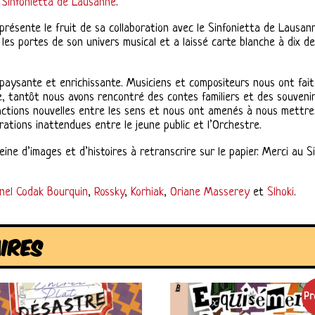
u
Sinfonietta de Lausanne
.
présente le fruit de sa collaboration avec le Sinfonietta de Laus
les portes de son univers musical et a laissé carte blanche à dix d
épaysante et enrichissante. Musiciens et compositeurs nous ont fai
 tantôt nous avons rencontré des contes familiers et des souvenirs 
ractions nouvelles entre les sens et nous ont amenés à nous mettre
ations inattendues entre le jeune public et l’Orchestre.
ine d’images et d’histoires à retranscrire sur le papier. Merci au
onel Codak Bourquin
,
Rossky
,
Korhiak
,
Oriane Masserey
et
Slhoki
.
AIRES
Pr