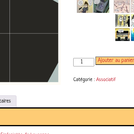
Ajouter au panie
quantité de cases blanches
Catégorie :
Associatif
taires