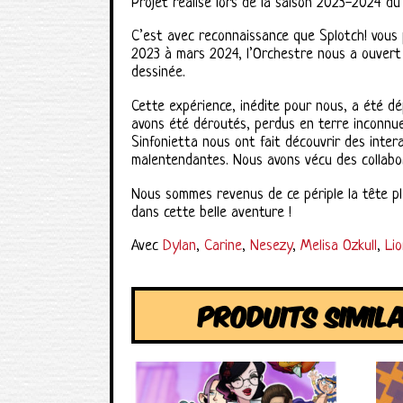
Projet réalisé lors de la saison 2023-2024 d
C’est avec reconnaissance que Splotch! vous 
2023 à mars 2024, l’Orchestre nous a ouvert 
dessinée.
Cette expérience, inédite pour nous, a été d
avons été déroutés, perdus en terre inconnue,
Sinfonietta nous ont fait découvrir des inte
malentendantes. Nous avons vécu des collabor
Nous sommes revenus de ce périple la tête ple
dans cette belle aventure !
Avec
Dylan
,
Carine
,
Nesezy
,
Melisa Ozkull
,
Li
PRODUITS SIMIL