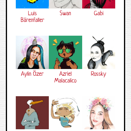
Luis
Swan
Gabi
Bärenfaller
Aylin Özer
Azriel
Rossky
Malacalico