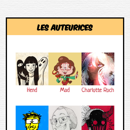
Les auteurices
Hend
Mad
Charlotte Roch