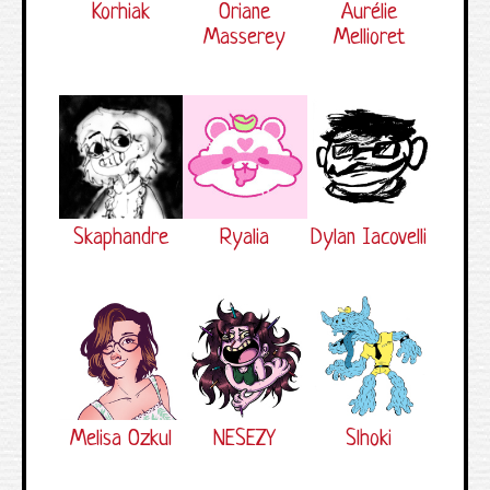
Korhiak
Oriane
Aurélie
Masserey
Mellioret
Skaphandre
Ryalia
Dylan Iacovelli
Melisa Ozkul
NESEZY
Slhoki