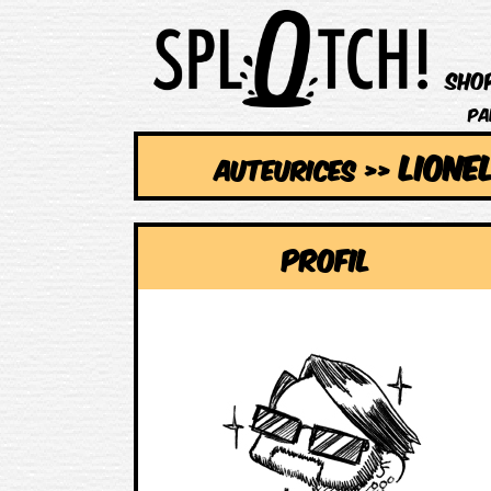
Sho
Pa
LIONE
AUTEURICES
>>
Profil