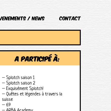
VENEMENTS / NEWS
Contact
A participé à:
– Splotch saison 1
– Splotch saison 2
– Exquisément Splotch!
– Quêtes et légendes à travers la
suisse
– 69
– ARBA Academy