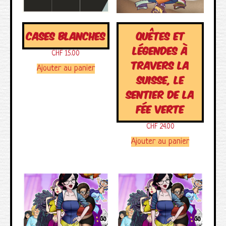
CASES BLANCHES
QUÊTES ET
LÉGENDES À
CHF
15.00
TRAVERS LA
Ajouter au panier
SUISSE, LE
SENTIER DE LA
FÉE VERTE
CHF
24.00
Ajouter au panier