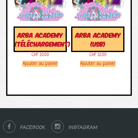
ARBA ACADEMY
ARBA ACADEMY
(TÉLÉCHARGEMENT)
(USB)
CHF
10.00
CHF
12.00
Ajouter au panier
Ajouter au panier
FACEBOOK
INSTAGRAM